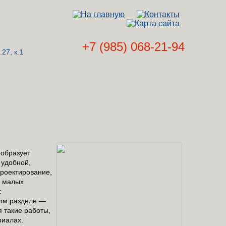
+7 (985) 068-21-94
27, к.1
образует
 удобной,
роектирование,
о малых
:
том разделе —
 такие работы,
риалах.