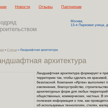
ании
Новости
Отзывы
Партнерам
подряд
Москва,
13-я Парковая улица, д.
троительством
ная
»
Статьи
» Ландшафтная архитектура
андшафтная архитектура
Ландшафтная архитектура формирует и пре
территорию так, чтобы сделать ее красивой,
безопасной. Компания «Иртек» выполняет п
озеленение, благоустройство, строительств
архитектурных форм для любых территорий
общественных, коммерческих, частных. В э
полезная информация о том, как проводятся
об используемых технологиях, стилях, мате